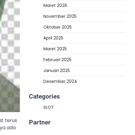
Maret 2026
November 2025
Oktober 2025
April 2025
Maret 2025
Februari 2025
Januari 2025
Desember 2024
Categories
SLOT
t terus
Partner
nya ada