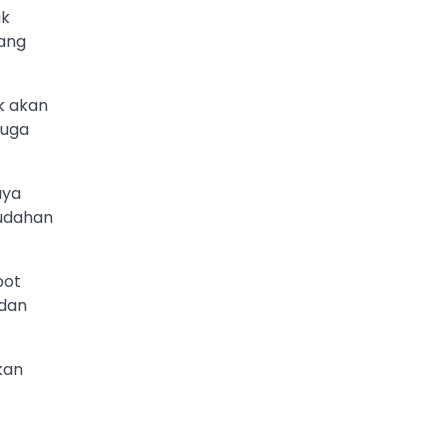
ak
ang
k akan
juga
aya
mudahan
pot
 dan
kan