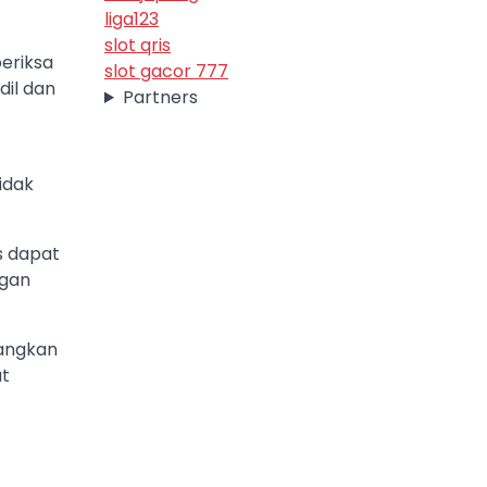
liga123
slot qris
periksa
slot gacor 777
dil dan
Partners
idak
s dapat
ngan
nangkan
at