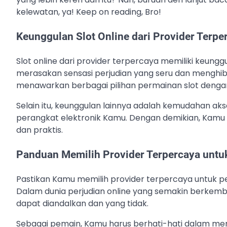
kelewatan, ya! Keep on reading, Bro!
Keunggulan Slot Online dari Provider Terpe
Slot online dari provider terpercaya memiliki keungg
merasakan sensasi perjudian yang seru dan menghibur
menawarkan berbagai pilihan permainan slot dengan
Selain itu, keunggulan lainnya adalah kemudahan aks
perangkat elektronik Kamu. Dengan demikian, Kamu
dan praktis.
Panduan Memilih Provider Terpercaya untuk
Pastikan Kamu memilih provider terpercaya untuk 
Dalam dunia perjudian online yang semakin berkem
dapat diandalkan dan yang tidak.
Sebagai pemain, Kamu harus berhati-hati dalam mem