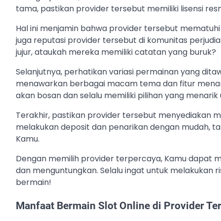
tama, pastikan provider tersebut memiliki lisensi res
Hal ini menjamin bahwa provider tersebut mematuhi s
juga reputasi provider tersebut di komunitas perjudi
jujur, ataukah mereka memiliki catatan yang buruk?
Selanjutnya, perhatikan variasi permainan yang ditaw
menawarkan berbagai macam tema dan fitur menari
akan bosan dan selalu memiliki pilihan yang menarik
Terakhir, pastikan provider tersebut menyediaka
melakukan deposit dan penarikan dengan mudah, ta
Kamu.
Dengan memilih provider terpercaya, Kamu dapat 
dan menguntungkan. Selalu ingat untuk melakukan ri
bermain!
Manfaat Bermain Slot Online di Provider Te