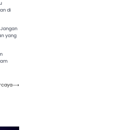
u
an di
. Jangan
an yang
am
alam
ercaya
⟶