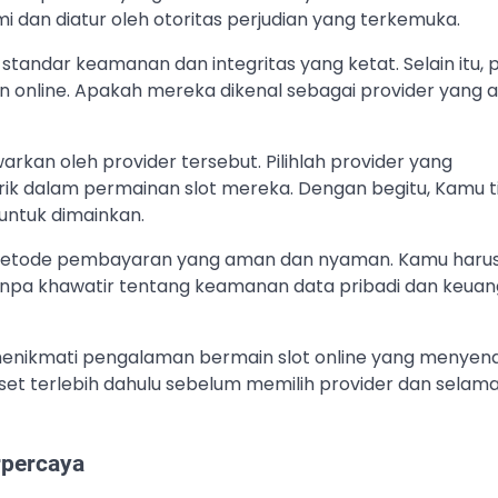
mi dan diatur oleh otoritas perjudian yang terkemuka.
tandar keamanan dan integritas yang ketat. Selain itu, 
an online. Apakah mereka dikenal sebagai provider yang a
arkan oleh provider tersebut. Pilihlah provider yang
k dalam permainan slot mereka. Dengan begitu, Kamu t
 untuk dimainkan.
n metode pembayaran yang aman dan nyaman. Kamu haru
npa khawatir tentang keamanan data pribadi dan keua
menikmati pengalaman bermain slot online yang menye
set terlebih dahulu sebelum memilih provider dan selam
rpercaya