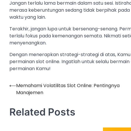
Jangan terlalu lama bermain dalam satu sesi. Istira
merasa keberuntungan sedang tidak berpihak pada 
waktu yang lain.
Terakhir, jangan lupa untuk bersenang-senang. Perm
terlalu fokus pada kemenangan semata. Nikmati set
menyenangkan.
Dengan menerapkan strategi-strategi di atas, Ka
permainan slot online. Ingatlah untuk selalu berma
permainan Kamu!
⟵
Memahami Volatilitas Slot Online: Pentingnya
Navigasi
Manajemen
pos
Related Posts