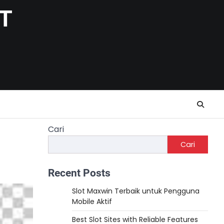
AT
Cari
Cari
Recent Posts
Slot Maxwin Terbaik untuk Pengguna
Mobile Aktif
Best Slot Sites with Reliable Features