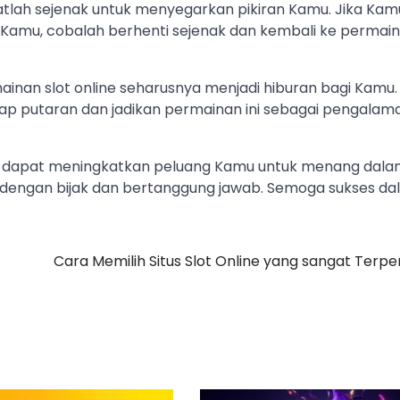
hatlah sejenak untuk menyegarkan pikiran Kamu. Jika Kam
Kamu, cobalah berhenti sejenak dan kembali ke permain
ainan slot online seharusnya menjadi hiburan bagi Kamu
iap putaran dan jadikan permainan ini sebagai pengalam
mu dapat meningkatkan peluang Kamu untuk menang dal
in dengan bijak dan bertanggung jawab. Semoga sukses d
Cara Memilih Situs Slot Online yang sangat Terp