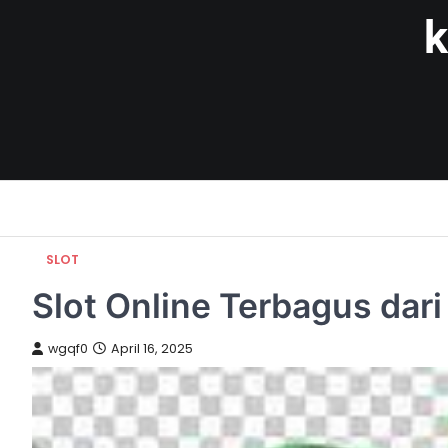
Skip
k
to
content
SLOT
Slot Online Terbagus dari
wgqf0
April 16, 2025