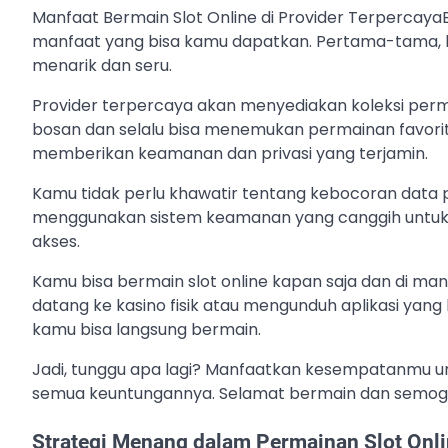
Manfaat Bermain Slot Online di Provider TerpercayaB
manfaat yang bisa kamu dapatkan. Pertama-tama, 
menarik dan seru.
Provider terpercaya akan menyediakan koleksi perm
bosan dan selalu bisa menemukan permainan favoritmu
memberikan keamanan dan privasi yang terjamin.
Kamu tidak perlu khawatir tentang kebocoran data p
menggunakan sistem keamanan yang canggih untuk 
akses.
Kamu bisa bermain slot online kapan saja dan di mana
datang ke kasino fisik atau mengunduh aplikasi yang
kamu bisa langsung bermain.
Jadi, tunggu apa lagi? Manfaatkan kesempatanmu unt
semua keuntungannya. Selamat bermain dan semoga
Strategi Menang dalam Permainan Slot Onli