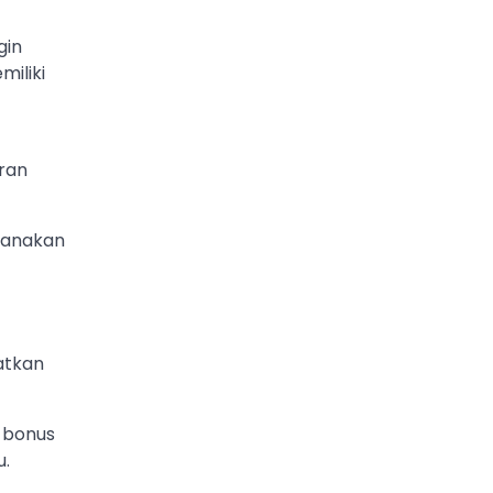
gin
iliki
ran
ncanakan
atkan
 bonus
u.