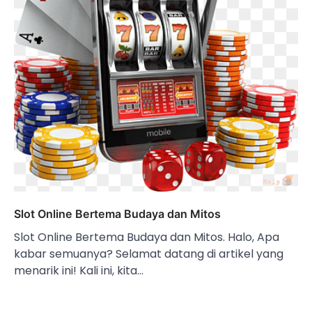
Slot Online Bertema Budaya dan Mitos
Slot Online Bertema Budaya dan Mitos. Halo, Apa
kabar semuanya? Selamat datang di artikel yang
menarik ini! Kali ini, kita…