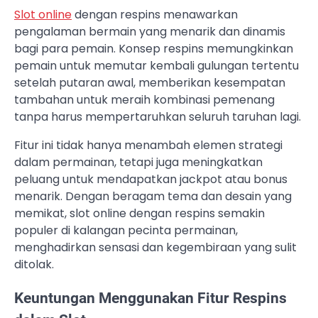
Slot online
dengan respins menawarkan
pengalaman bermain yang menarik dan dinamis
bagi para pemain. Konsep respins memungkinkan
pemain untuk memutar kembali gulungan tertentu
setelah putaran awal, memberikan kesempatan
tambahan untuk meraih kombinasi pemenang
tanpa harus mempertaruhkan seluruh taruhan lagi.
Fitur ini tidak hanya menambah elemen strategi
dalam permainan, tetapi juga meningkatkan
peluang untuk mendapatkan jackpot atau bonus
menarik. Dengan beragam tema dan desain yang
memikat, slot online dengan respins semakin
populer di kalangan pecinta permainan,
menghadirkan sensasi dan kegembiraan yang sulit
ditolak.
Keuntungan Menggunakan Fitur Respins