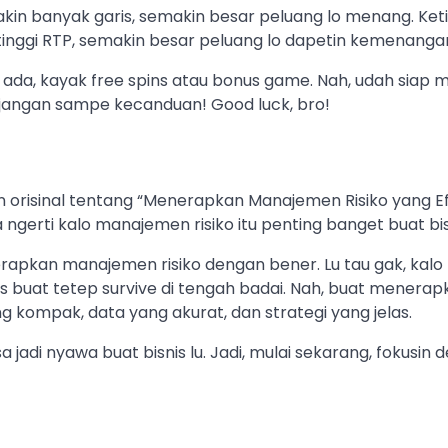
kin banyak garis, semakin besar peluang lo menang. Keti
n tinggi RTP, semakin besar peluang lo dapetin kemenanga
ng ada, kayak free spins atau bonus game. Nah, udah siap m
, jangan sampe kecanduan! Good luck, bro!
an orisinal tentang “Menerapkan Manajemen Risiko yang Ef
ngerti kalo manajemen risiko itu penting banget buat bis
erapkan manajemen risiko dengan bener. Lu tau gak, kalo
is buat tetep survive di tengah badai. Nah, buat menerap
g kompak, data yang akurat, dan strategi yang jelas.
a jadi nyawa buat bisnis lu. Jadi, mulai sekarang, fokusin 