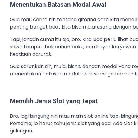
Menentukan Batasan Modal Awal
Gue mau cerita nih tentang gimana cara kita menent
penting banget buat kita bisa mulai usaha dengan bai
Tapi, jangan cuma itu aja, bro. Kita juga perlu lihat b
sewa tempat, beli bahan baku, dan bayar karyawan. J
keadaan darurat.
Gue sarankan sih, mulai bisnis dengan modal yang realis
menentukan batasan modal awal, semoga bermanfaat 
Memilih Jenis Slot yang Tepat
Bro, lagi bingung nih mau main slot online tapi bingun
Pertama, lo harus tahu jenis slot yang ada. Ada slot
gulungan.