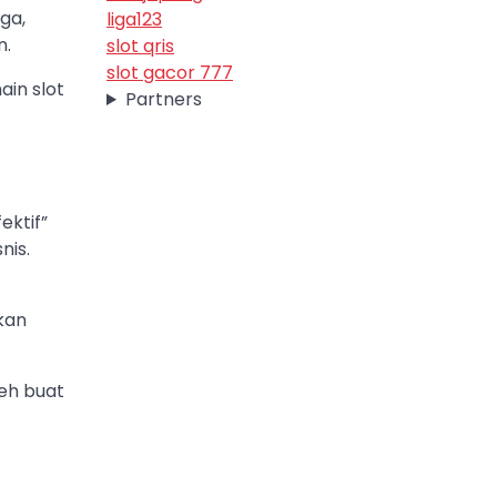
ga,
liga123
n.
slot qris
slot gacor 777
ain slot
Partners
ektif”
nis.
kan
deh buat