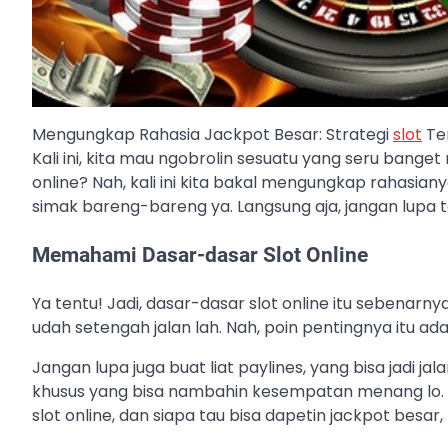
Mengungkap Rahasia Jackpot Besar: Strategi
slot
Ter
Kali ini, kita mau ngobrolin sesuatu yang seru banget
online? Nah, kali ini kita bakal mengungkap rahasianya
simak bareng-bareng ya. Langsung aja, jangan lupa ter
Memahami Dasar-dasar Slot Online
Ya tentu! Jadi, dasar-dasar slot online itu sebenarnya 
udah setengah jalan lah. Nah, poin pentingnya itu ada
Jangan lupa juga buat liat paylines, yang bisa jadi ja
khusus yang bisa nambahin kesempatan menang lo. Po
slot online, dan siapa tau bisa dapetin jackpot besar,