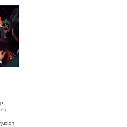
ap
ine
rjudian