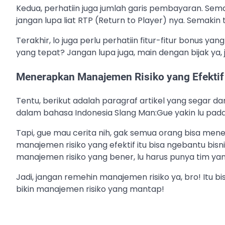
Kedua, perhatiin juga jumlah garis pembayaran. Sema
jangan lupa liat RTP (Return to Player) nya. Semaki
Terakhir, lo juga perlu perhatiin fitur-fitur bonus ya
yang tepat? Jangan lupa juga, main dengan bijak ya
Menerapkan Manajemen Risiko yang Efektif
Tentu, berikut adalah paragraf artikel yang segar d
dalam bahasa Indonesia Slang Man:Gue yakin lu pada 
Tapi, gue mau cerita nih, gak semua orang bisa men
manajemen risiko yang efektif itu bisa ngebantu bisn
manajemen risiko yang bener, lu harus punya tim yan
Jadi, jangan remehin manajemen risiko ya, bro! Itu bis
bikin manajemen risiko yang mantap!