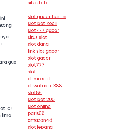
situs toto
slot gacor hari ini
ini
slot bet kecil
ntong.
slot777 gacor
iaya
situs slot
u
slot dana
link slot gacor
slot gacor
cara gue
slot777
slot
demo slot
dewataslot888
slot88
slot bet 200
slot online
at lo!
paris88
 lima
amazon4d
slot jepang