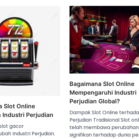
Bagaimana Slot Online
Mempengaruhi Industri
Perjudian Global?
 Slot Online
Dampak Slot Online terhad
Industri Perjudian
Perjudian Tradisional Slot onl
lot gacor
telah membawa perubahan
bah Industri Perjudian.
signifikan terhadap dunia pe