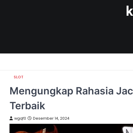
Skip
k
to
content
SLOT
Mengungkap Rahasia Jackp
Terbaik
wgqf0
Desember 14, 2024